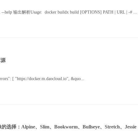
ld --help 输出解析Usage: docker buildx build [OPTIONS] PATH | URL | -# ...
库源
rrors": [ "https://docker.m.daocloud.io", &quo...
像的选择：Alpine、Slim、Bookworm、Bullseye、Stretch、Jessie