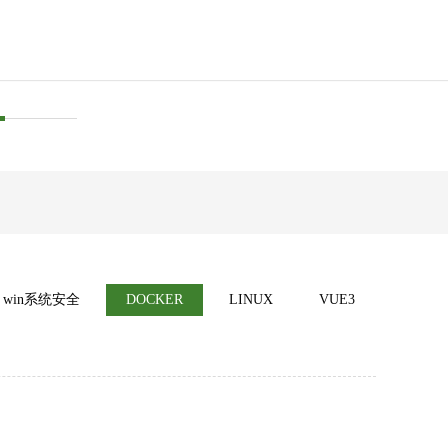
win系统安全
DOCKER
LINUX
VUE3