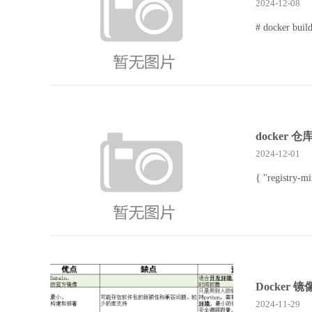
2024-12-08
# docker bui
docker 仓
2024-12-01
{ "registry-mi
Docker 镜
2024-11-29